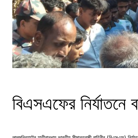
বিএসএফের নির্যাতনে ব
লালমনিরহাটের হাতীবান্ধায় ভারতীয় সীমান্তরক্ষী বাহিনীর (বিএসএফ) নি