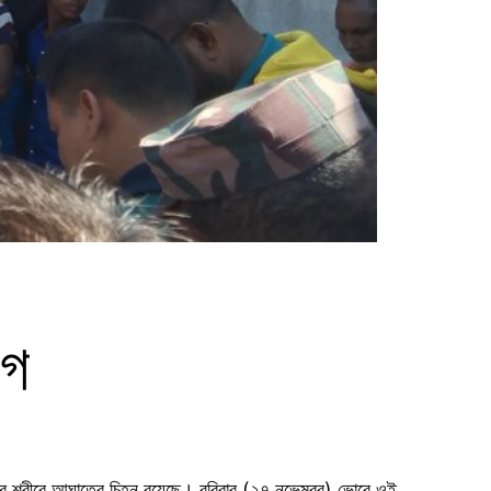
োগ
 তার শরীরে আঘাতের চিহ্ন রয়েছে। রবিবার (২৭ নভেম্বর) ভোরে ওই