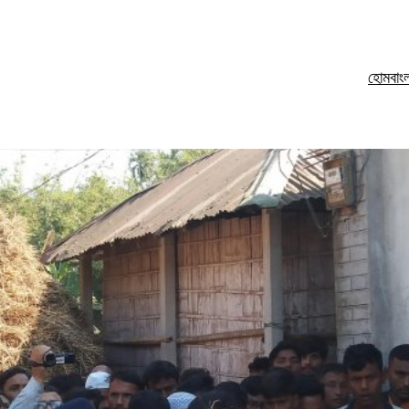
হোম
বাং