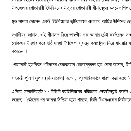
উপজেলার গোতামারী ইউনিয়নের উত্তর গোতামারী সীমান্তের ৯০১নং পিলা
মৃত সাদ্দাম হোসেন একই ইউনিয়নের ভুটিয়ামঙ্গল এলাকার আছির উদ্দিনের 
স্থানীয়রা জানান, ওই সীমান্ত দিয়ে ভারতীয় গরু আনার চেষ্টা করছিলেন স
লোকজন উদ্ধার করে হাতীবান্ধা উপজেলা স্বাস্থ্য কমপ্লেক্স নিয়ে যাওয়ার 
করেছেন।
গোতামারী ইউনিয়ন পরিষদের চেয়ারম্যান মোনাব্বেরুল হক মোনা জানান, তি
সহকারী পুলিশ সুপার (বি-সার্কেল) বলেন, ‘প্রাথমিকভাবে ধারণা করা হচ্ছে নি
এদিকে লালমনিরহাট ১৫ বিজিবি ব্যাটালিয়নের পরিচালক লেফটেন্যান্ট কর্
হয়েছে। বৈঠকের পর আমরা নিশ্চিত হতে পারবো, তিনি বিএসএফের নির্যাতন