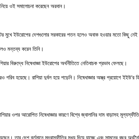
্ঞা নিয়ে ওই সমালোচনা করেছেন অরবান।
সংকটের মুখে ইউরোপের দেশগুলোর সরকারের পতন হলেও অবাক হওয়ার মতো কিছু নে
 বলেও মন্তব্য করেন তিনি।
িয়ার বিরুদ্ধে নিষেধাজ্ঞা ইউরোপের অর্থনীতিতে নেতিবাচক প্রভাব ফেলছে।
রিব হয়েছে। রাশিয়া দুর্বল হয়ে পড়েনি। নিষেধাজ্ঞার অস্ত্র প্রয়োগে ইইউ’র 
াশিয়ার ওপর আরোপিত নিষেধাজ্ঞার কারণে বিশ্বে জ্বালানির দাম বাড়াসহ মূল্যস
িত হয়েছেন। তার দেশ বর্তমানে মুদ্রাস্ফীতির মধ্য দিয়ে যাচ্ছে এবং সামনের বছর অর্থ