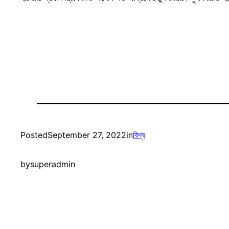
Posted
September 27, 2022
in
বিশ্ব
by
superadmin