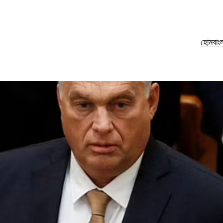
হোম
বাং